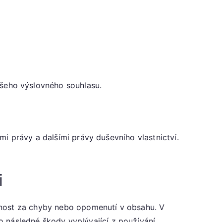
šeho výslovného souhlasu.
i právy a dalšími právy duševního vlastnictví.
i
dnost za chyby nebo opomenutí v obsahu. V
následné škody vyplývající z používání