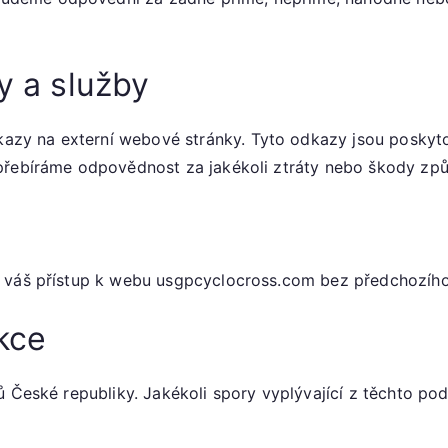
y a služby
y na externí webové stránky. Tyto odkazy jsou poskyto
epřebíráme odpovědnost za jakékoli ztráty nebo škody zp
t váš přístup k webu usgpcyclocross.com bez předchozího
ikce
ů České republiky. Jakékoli spory vyplývající z těchto p