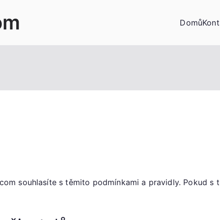
om
Domů
Kont
om souhlasíte s těmito podmínkami a pravidly. Pokud s t