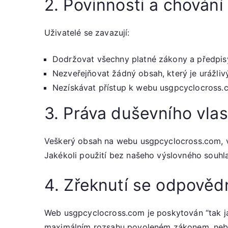
2. Povinnosti a chování
Uživatelé se zavazují:
Dodržovat všechny platné zákony a předpis
Nezveřejňovat žádný obsah, který je urážliv
Nezískávat přístup k webu usgpcyclocross.
3. Práva duševního vlas
Veškerý obsah na webu usgpcyclocross.com, vče
Jakékoli použití bez našeho výslovného souhl
4. Zřeknutí se odpověd
Web usgpcyclocross.com je poskytován “tak ja
maximálním rozsahu povoleném zákonem, nebu