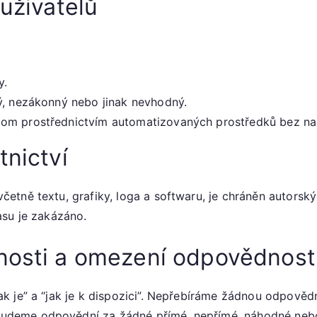
 uživatelů
y.
ý, nezákonný nebo jinak nevhodný.
com prostřednictvím automatizovaných prostředků bez na
tnictví
tně textu, grafiky, loga a softwaru, je chráněn autorským
asu je zakázáno.
nosti a omezení odpovědnost
k je” a “jak je k dispozici”. Nepřebíráme žádnou odpově
deme odpovědní za žádné přímé, nepřímé, náhodné nebo 