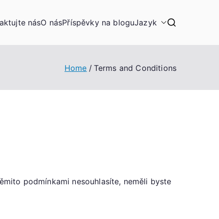
aktujte nás
O nás
Příspěvky na blogu
Jazyk
Home
Terms and Conditions
ěmito podmínkami nesouhlasíte, neměli byste