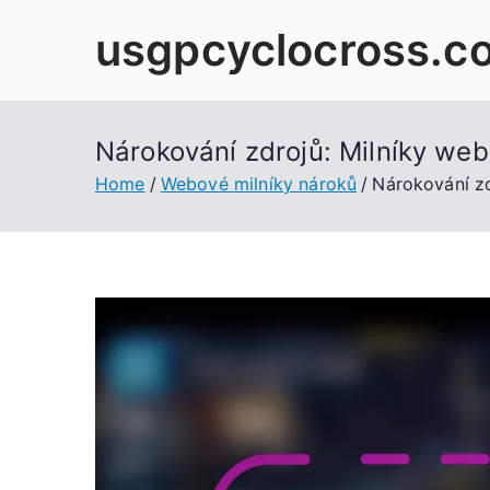
Skip
usgpcyclocross.c
to
content
Nárokování zdrojů: Milníky web
Home
Webové milníky nároků
Nárokování zd