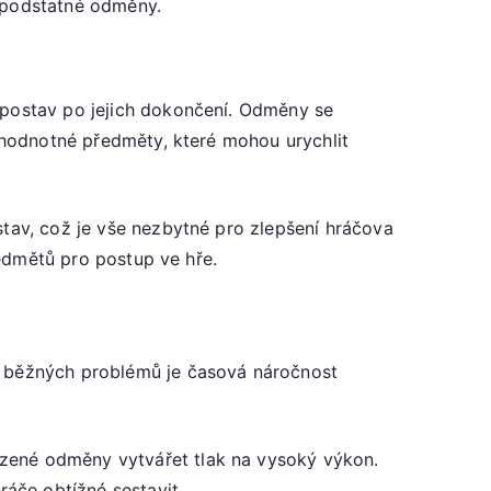
o podstatné odměny.
 postav po jejich dokončení. Odměny se
e hodnotné předměty, které mohou urychlit
stav, což je vše nezbytné pro zlepšení hráčova
ředmětů pro postup ve hře.
 z běžných problémů je časová náročnost
ezené odměny vytvářet tlak na vysoký výkon.
áče obtížné sestavit.