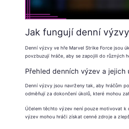
Jak fungují denní výzvy
Denní výzvy ve hře Marvel Strike Force jsou úk
povzbuzují hráče, aby se zapojili do různých h
Přehled denních výzev a jejich 
Denní výzvy jsou navrženy tak, aby hráčům posk
odměňují za dokončení úkolů, které mohou za
Účelem těchto výzev není pouze motivovat k d
výzev mohou hráči získat cenné zdroje a zlepši