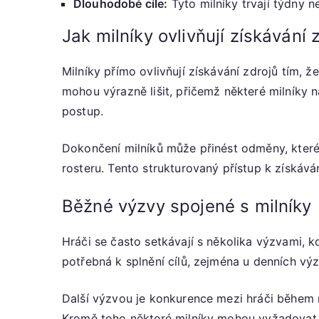
Dlouhodobé cíle:
Tyto milníky trvají týdny 
Jak milníky ovlivňují získávání 
Milníky přímo ovlivňují získávání zdrojů tím,
mohou výrazně lišit, přičemž některé milníky n
postup.
Dokončení milníků může přinést odměny, které 
rosteru. Tento strukturovaný přístup k získáván
Běžné výzvy spojené s milníky
Hráči se často setkávají s několika výzvami,
potřebná k splnění cílů, zejména u denních vý
Další výzvou je konkurence mezi hráči během 
Kromě toho některé milníky mohou vyžadovat k