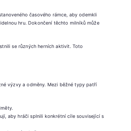
i stanoveného časového rámce, aby odemkli
idelnou hru. Dokončení těchto milníků může
nili se různých herních aktivit. Toto
ůzné výzvy a odměny. Mezi běžné typy patří
dměty.
 aby hráči splnili konkrétní cíle související s