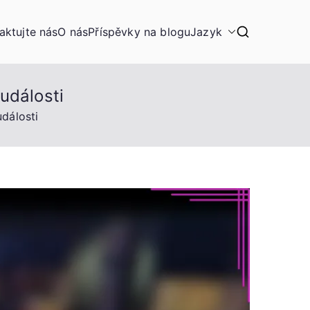
aktujte nás
O nás
Příspěvky na blogu
Jazyk
události
dálosti