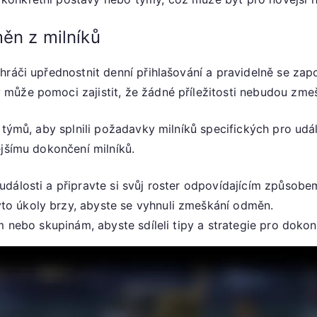
ěn z milníků
hráči upřednostnit denní přihlašování a pravidelně se zap
může pomoci zajistit, že žádné příležitosti nebudou zme
týmů, aby splnili požadavky milníků specifických pro událo
ejšímu dokončení milníků.
události a připravte si svůj roster odpovídajícím způsobe
o úkoly brzy, abyste se vyhnuli zmeškání odměn.
m nebo skupinám, abyste sdíleli tipy a strategie pro dokon