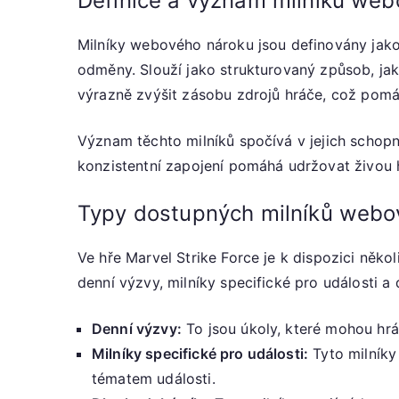
Definice a význam milníků we
Milníky webového nároku jsou definovány jako
odměny. Slouží jako strukturovaný způsob, ja
výrazně zvýšit zásobu zdrojů hráče, což pomáh
Význam těchto milníků spočívá v jejich schopno
konzistentní zapojení pomáhá udržovat živou h
Typy dostupných milníků webo
Ve hře Marvel Strike Force je k dispozici něko
denní výzvy, milníky specifické pro události a
Denní výzvy:
To jsou úkoly, které mohou hráč
Milníky specifické pro události:
Tyto milníky 
tématem události.