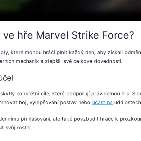
 ve hře Marvel Strike Force?
oly, které mohou hráči plnit každý den, aby získali odměny
erních mechanik a zlepšili své celkové dovednosti.
účel
ytly konkrétní cíle, které podporují pravidelnou hru. Slou
hrnovat boj, vylepšování postav nebo
účast na
událostech
ennímu přihlašování, ale také povzbudit hráče k prozko
t svůj roster.