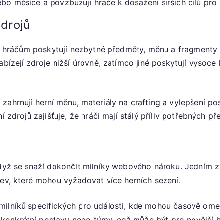
nebo měsíce a povzbuzují hráče k dosažení širších cílů pr
zdrojů
 že hráčům poskytují nezbytné předměty, měnu a fragmenty
abízejí zdroje nižší úrovně, zatímco jiné poskytují vysoc
zahrnují herní měnu, materiály na crafting a vylepšení po
í zdrojů zajišťuje, že hráči mají stálý příliv potřebných p
 když se snaží dokončit milníky webového nároku. Jedním
zev, které mohou vyžadovat více herních sezení.
milníků specifických pro události, kde mohou časově om
onkrétní postavy nebo týmy, což může být pro novější hr