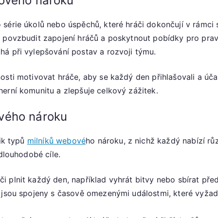
bového nároku
 série úkolů nebo úspěchů, které hráči dokončují v rámc
k povzbudit zapojení hráčů a poskytnout pobídky pro prav
á při vylepšování postav a rozvoji týmu.
sti motivovat hráče, aby se každý den přihlašovali a účast
erní komunitu a zlepšuje celkový zážitek.
vého nároku
lik typů
milníků webové
ho nároku, z nichž každý nabízí r
 dlouhodobé cíle.
i plnit každý den, například vyhrát bitvy nebo sbírat pře
jsou spojeny s časově omezenými událostmi, které vyžadují,