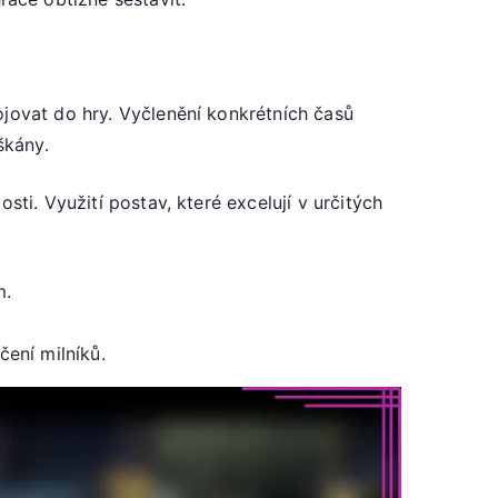
ojovat do hry. Vyčlenění konkrétních časů
škány.
sti. Využití postav, které excelují v určitých
m.
čení milníků.