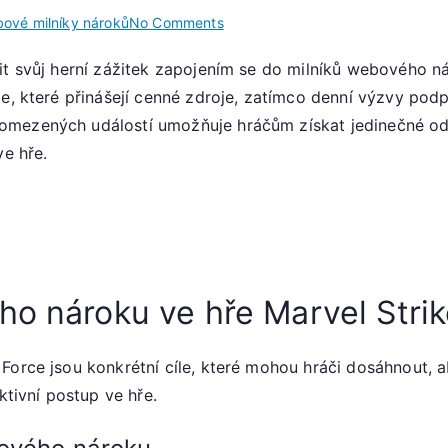
on
ové milníky nároků
No Comments
Nárokování
it svůj herní zážitek zapojením se do milníků webového n
zdrojů:
le, které přinášejí cenné zdroje, zatímco denní výzvy pod
Milníky
webového
omezených událostí umožňuje hráčům získat jedinečné od
nároku,
ve hře.
Denní
výzvy,
Dokončení
události
ho nároku ve hře Marvel Stri
Force jsou konkrétní cíle, které mohou hráči dosáhnout, a
ktivní postup ve hře.