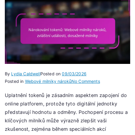
By
Lydia Caldwell
Posted on
09/03/2026
on
Posted in
Webové milníky nároků
No Comments
Nárokování
Uplatnění tokenů je zásadním aspektem zapojení do
tokenů:
online platforem, protože tyto digitální jednotky
Webové
milníky
představují hodnotu a odměny. Pochopení procesu a
nároků,
klíčových milníků může výrazně zlepšit vaši
zvláštní
zkušenost, zejména během speciálních akcí
události,