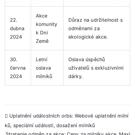
Akce
22.
Důraz na udržitelnost s
komunity
dubna
odměnami za
k Dni
2024
ekologické akce.
Země
30.
Letní
Oslava úspěchů
června
oslava
uživatelů s exkluzivními
2024
milníků
dárky.
Post
Uplatnění událostních orbs: Webové uplatnění milní
ků, speciální události, dosažení milníků
navigation
Strategie odměn za akce: Ceny za milníky akce, Maxi