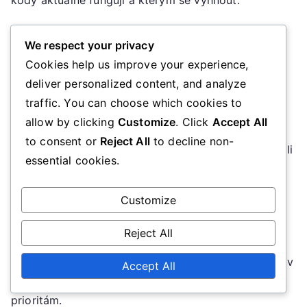
Předpoklad pro nadměrné utrácení
We respect your privacy
kvůli používání promo kódů
Cookies help us improve your experience,
deliver personalized content, and analyze
I když promo kódy mohou vést k úsporám, mohou
traffic. You can choose which cookies to
také lákat spotřebitele k nadměrnému utrácení.
allow by clicking
Customize
. Click
Accept All
Přitažlivost slevy může povzbudit zákazníky, aby
to consent or
Reject All
to decline non-
nakupovali položky, které nepotřebují, jen aby využili
essential cookies.
nabídky. Toto chování může vést k zbytečným
výdajům, které negují jakékoli dosažené úspory.
Customize
Aby se předešlo nadměrnému utrácení, je zásadní
Reject All
stanovit si rozpočet před nákupem a dodržovat ho,
bez ohledu na dostupné slevy. Zvažte, zda položky v
Accept All
akci skutečně odpovídají vašim potřebám a
prioritám.