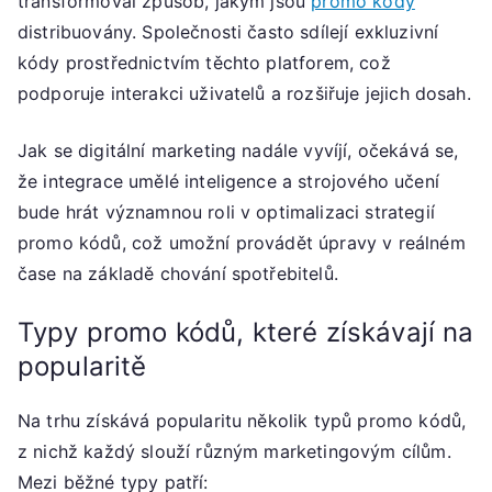
transformoval způsob, jakým jsou
promo kódy
distribuovány. Společnosti často sdílejí exkluzivní
kódy prostřednictvím těchto platforem, což
podporuje interakci uživatelů a rozšiřuje jejich dosah.
Jak se digitální marketing nadále vyvíjí, očekává se,
že integrace umělé inteligence a strojového učení
bude hrát významnou roli v optimalizaci strategií
promo kódů, což umožní provádět úpravy v reálném
čase na základě chování spotřebitelů.
Typy promo kódů, které získávají na
popularitě
Na trhu získává popularitu několik typů promo kódů,
z nichž každý slouží různým marketingovým cílům.
Mezi běžné typy patří: