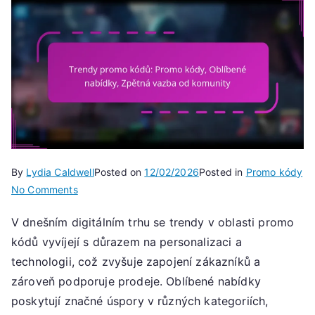
By
Lydia Caldwell
Posted on
12/02/2026
Posted in
Promo kódy
on
No Comments
Trendy
V dnešním digitálním trhu se trendy v oblasti promo
promo
kódů vyvíjejí s důrazem na personalizaci a
kódů:
Promo
technologii, což zvyšuje zapojení zákazníků a
kódy,
zároveň podporuje prodeje. Oblíbené nabídky
Oblíbené
poskytují značné úspory v různých kategoriích,
nabídky,